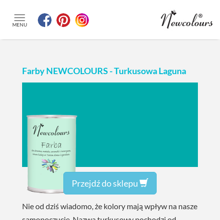
MENU
Farby NEWCOLOURS - Turkusowa Laguna
Przejdź do sklepu
Nie od dziś wiadomo, że kolory mają wpływ na nasze
samopoczucie. Nazwa turkusowy pochodzi od