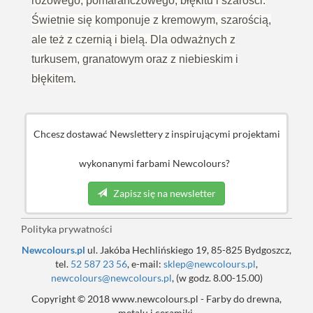
różowego, pomarańczowego, błękitu i szarości.
Świetnie się komponuje z kremowym, szarością,
ale też z czernią i bielą. Dla odważnych z
turkusem, granatowym oraz z niebieskim i
.
błękitem
Chcesz dostawać Newslettery z inspirującymi projektami
wykonanymi farbami Newcolours?
Zapisz się na newsletter
Polityka prywatności
Newcolours.pl
ul. Jakóba Hechlińskiego 19, 85-825 Bydgoszcz,
tel.
52 587 23 56
, e-mail:
sklep@newcolours.pl
,
newcolours@newcolours.pl
, (w godz. 8.00-15.00)
Copyright © 2018 www.newcolours.pl - Farby do drewna,
metalu i ceramiki.