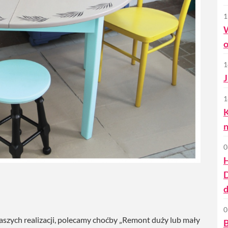
1
W
o
1
J
1
K
n
0
d
0
aszych realizacji, polecamy choćby „Remont duży lub mały
B