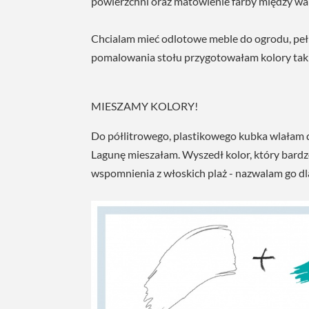
powierzchni oraz matowienie farby między wa
Chcialam mieć odlotowe meble do ogrodu, pełn
pomalowania stołu przygotowałam kolory takie,
MIESZAMY KOLORY!
Do półlitrowego, plastikowego kubka wlałam 
Lagunę mieszałam. Wyszedł kolor, który bardzo
wspomnienia z włoskich plaż - nazwalam go dla