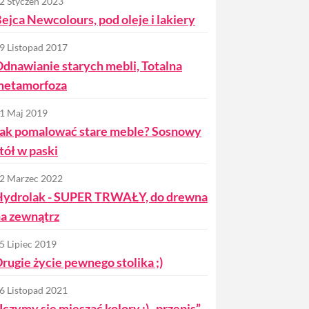
2 Styczeń 2023
ejca Newcolours, pod oleje i lakiery
9 Listopad 2017
dnawianie starych mebli, Totalna
metamorfoza
1 Maj 2019
ak pomalować stare meble? Sosnowy
tół w paski
2 Marzec 2022
Hydrolak - SUPER TRWAŁY, do drewna
a zewnątrz
5 Lipiec 2019
rugie życie pewnego stolika ;)
6 Listopad 2021
czymy się mieszać kolory :) „przepis”