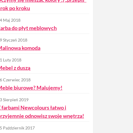
rok po kroku
4 Maj 2018
arba do płyt meblowych
9 Styczeń 2018
Malinowa komoda
1 Luty 2018
ebel z duszą
6 Czerwiec 2018
Meble biurowe? Malujemy!
3 Sierpień 2019
 farbami Newcolours łatwo i
rzyjemnie odnowisz swoje wnętrza!
5 Październik 2017