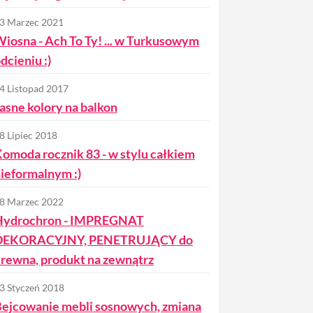
3 Marzec 2021
iosna - Ach To Ty! ... w Turkusowym
dcieniu :)
4 Listopad 2017
asne kolory na balkon
8 Lipiec 2018
omoda rocznik 83 - w stylu całkiem
ieformalnym :)
8 Marzec 2022
Hydrochron - IMPREGNAT
DEKORACYJNY, PENETRUJĄCY do
rewna, produkt na zewnątrz
3 Styczeń 2018
ejcowanie mebli sosnowych, zmiana