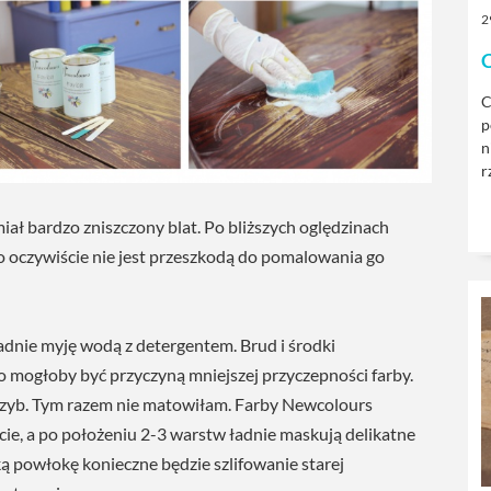
2
C
C
p
n
r
iał bardzo zniszczony blat. Po bliższych oględzinach
 co oczywiście nie jest przeszkodą do pomalowania go
nie myję wodą z detergentem. Brud i środki
o mogłoby być przyczyną mniejszej przyczepności farby.
szyb. Tym razem nie matowiłam. Farby Newcolours
ie, a po położeniu 2-3 warstw ładnie maskują delikatne
ką powłokę konieczne będzie szlifowanie starej