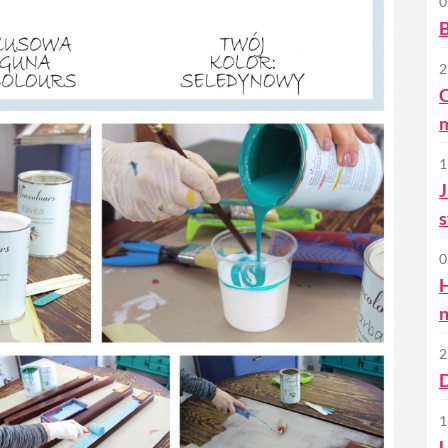
0
B
2
O
1
J
s
0
n
2
D
1
U