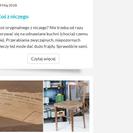
9 Maj 2018
oś z niczego
oś oryginalnego z niczego? Nie trzeba od razu
orywać się na odnawiane kuchni (chociaż czemu
ie). Przerabianie zwyczajnych, niepozornych
zeczy też może dać dużo frajdy. Sprawdźcie sami.
Czytaj więcej