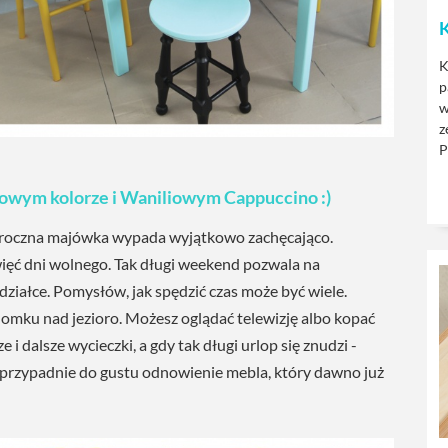
K
K
p
w
z
P
owym kolorze i Waniliowym Cappuccino
:)
oroczna majówka wypada wyjątkowo zachęcająco.
więć dni wolnego. Tak długi weekend pozwala na
działce. Pomysłów, jak spędzić czas może być wiele.
omku nad jezioro. Możesz oglądać telewizję albo kopać
 i dalsze wycieczki, a gdy tak długi urlop się znudzi -
 przypadnie do gustu odnowienie mebla, który dawno już