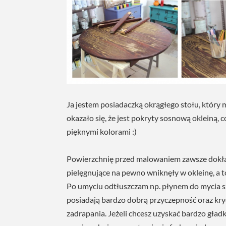
Ja jestem posiadaczką okrągłego stołu, który m
okazało się, że jest pokryty sosnową okleiną,
pięknymi kolorami :)
Powierzchnię przed malowaniem zawsze dokład
pielęgnujące na pewno wniknęły w okleinę, a t
Po umyciu odtłuszczam np. płynem do mycia 
posiadają bardzo dobrą przyczepność oraz kryc
zadrapania. Jeżeli chcesz uzyskać bardzo gład