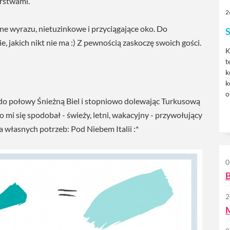
rstwami.
2
e wyrazu, nietuzinkowe i przyciągające oko. Do
S
 jakich nikt nie ma :) Z pewnością zaskoczę swoich gości.
K
t
k
k
o
do połowy Śnieżną Biel i stopniowo dolewając Turkusową
 mi się spodobał - świeży, letni, wakacyjny - przywołujący
 własnych potrzeb: Pod Niebem Italii :*
0
B
2
M