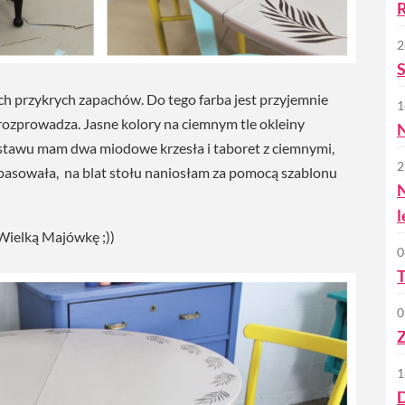
R
2
S
ch przykrych zapachów. Do tego farba jest przyjemnie
1
rozprowadza. Jasne kolory na ciemnym tle okleiny
N
tawu mam dwa miodowe krzesła i taboret z ciemnymi,
2
pasowała, na blat stołu naniosłam za pomocą szablonu
l
ielką Majówkę ;))
0
T
0
Z
1