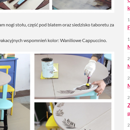
k
1
 nogi stołu, część pod blatem oraz siedzisko taboretu za
F
1
 wakacyjnych wspomnień kolor: Waniliowe Cappuccino.
2
M
2
2
Z
p
2