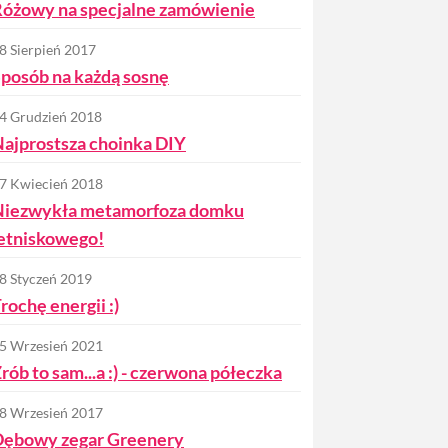
óżowy na specjalne zamówienie
8 Sierpień 2017
posób na każdą sosnę
4 Grudzień 2018
ajprostsza choinka DIY
7 Kwiecień 2018
Niezwykła metamorfoza domku
etniskowego!
8 Styczeń 2019
rochę energii :)
5 Wrzesień 2021
rób to sam...a :) - czerwona półeczka
8 Wrzesień 2017
Dębowy zegar Greenery