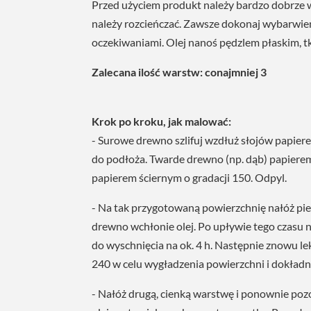
Przed użyciem produkt należy bardzo dobrze
należy rozcieńczać. Zawsze dokonaj wybarwien
oczekiwaniami. Olej nanoś pędzlem płaskim, tk
Zalecana ilość warstw: conajmniej 3
Krok po kroku, jak malować:
- Surowe drewno szlifuj wzdłuż słojów papier
do podłoża. Twarde drewno (np. dąb) papierem
papierem ściernym o gradacji 150. Odpyl.
- Na tak przygotowaną powierzchnię nałóż pie
drewno wchłonie olej. Po upływie tego czasu n
do wyschnięcia na ok. 4 h. Następnie znowu l
240 w celu wygładzenia powierzchni i dokładni
- Nałóż drugą, cienką warstwę i ponownie poz