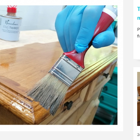
T
P
f
2