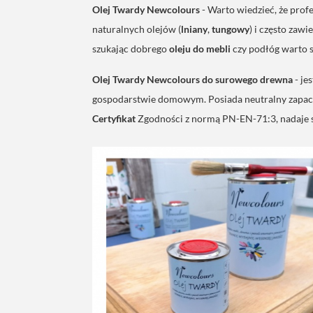
Olej Twardy Newcolours
- Warto wiedzieć, że pro
naturalnych olejów (
lniany
,
tungowy
) i często zaw
szukając dobrego
oleju do mebli
czy podłóg warto s
Olej Twardy Newcolours
do surowego drewna
- je
gospodarstwie domowym. Posiada neutralny zapach 
Certyfikat
Zgodności z normą PN-EN-71:3, nadaje 