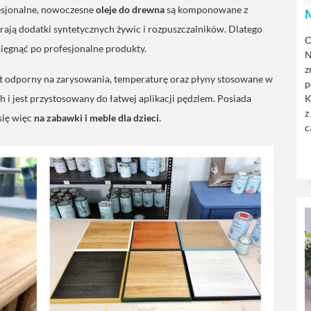
fesjonalne, nowoczesne
oleje do drewna
są komponowane z
ierają dodatki syntetycznych żywic i rozpuszczalników. Dlatego
O
ięgnąć po profesjonalne produkty.
N
z
st odporny na zarysowania, temperaturę oraz płyny stosowane w
p
K
i jest przystosowany do łatwej aplikacji pędzlem. Posiada
z
się więc
na zabawki i meble dla dzieci
.
c