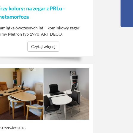
rzy kolory: na zegar z PRLu -
metamorfoza
amiątka ówczesnych lat – kominkowy zegar
irmy Metron typ 1970_ART DECO.
Czytaj więcej
6 Czerwiec 2018