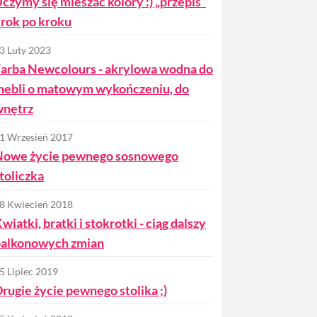
czymy się mieszać kolory :) „przepis”
rok po kroku
3 Luty 2023
arba Newcolours - akrylowa wodna do
ebli o matowym wykończeniu, do
wnętrz
1 Wrzesień 2017
Nowe życie pewnego sosnowego
toliczka
8 Kwiecień 2018
wiatki, bratki i stokrotki - ciąg dalszy
balkonowych zmian
5 Lipiec 2019
rugie życie pewnego stolika ;)