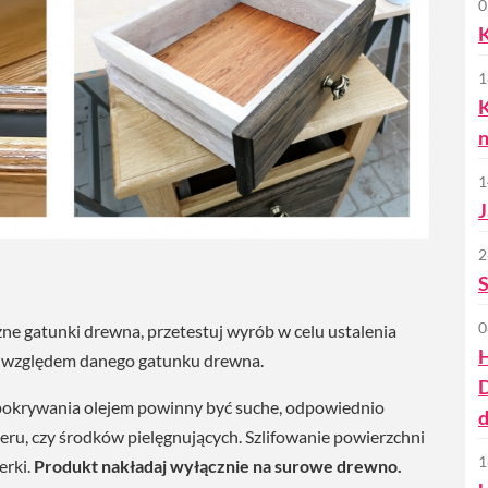
0
1
K
n
1
J
2
S
0
ne gatunki drewna, przetestuj wyrób w celu ustalenia
i względem danego gatunku drewna.
okrywania olejem powinny być suche, odpowiednio
d
ieru, czy środków pielęgnujących. Szlifowanie powierzchni
1
erki.
Produkt nakładaj wyłącznie na surowe drewno.