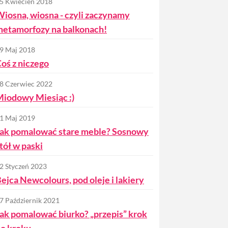
5 Kwiecień 2018
iosna, wiosna - czyli zaczynamy
etamorfozy na balkonach!
9 Maj 2018
oś z niczego
8 Czerwiec 2022
iodowy Miesiąc :)
1 Maj 2019
ak pomalować stare meble? Sosnowy
tół w paski
2 Styczeń 2023
ejca Newcolours, pod oleje i lakiery
7 Październik 2021
ak pomalować biurko? „przepis” krok
o kroku