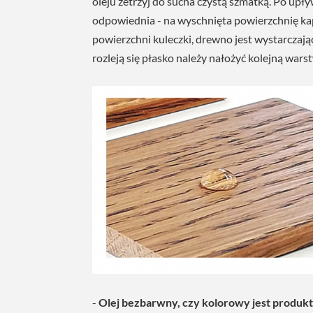
oleju zetrzyj do sucha czystą szmatką. Po upły
odpowiednia - na wyschnięta powierzchnię kap
powierzchni kuleczki, drewno jest wystarczają
rozleją się płasko należy nałożyć kolejną wars
-
Olej bezbarwny, czy kolorowy jest produ