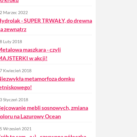
2 Marzec 2022
Hydrolak - SUPER TRWAŁY, do drewna
a zewnątrz
8 Luty 2018
etalowa maszkara - czyli
MAJSTERKI w akcji!
7 Kwiecień 2018
Niezwykła metamorfoza domku
etniskowego!
3 Styczeń 2018
ejcowanie mebli sosnowych, zmiana
oloru na Lazurowy Ocean
5 Wrzesień 2021
rób to sam...a :) - czerwona półeczka