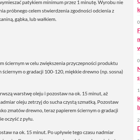
U
 wymieszać patykiem minimum przez 1 minutę. Wyrobu nie
k
ia próbnego celem stwierdzenia zgodności odcienia z
aniną, gąbka, lub wałkiem.
0
F
m
0
em ściernym w celu zwiększenia przyczepności produktu
 ściernym o gradacji 100-120, miękkie drewno (np. sosna)
s
1
rwszą warstwę oleju i pozostaw na ok. 15 minut, aż
K
admiar oleju zetrzyj do sucha czystą szmatką. Pozostaw
ekko zmatów drewno, teraz papierem ściernym o gradacji
e oczyść z pyłu.
2
D
ostaw na ok. 15 minut. Po upływie tego czasu nadmiar