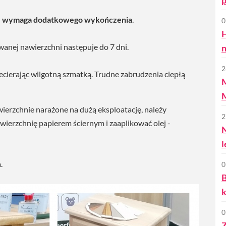
nie wymaga dodatkowego wykończenia
.
0
anej nawierzchni następuje do 7 dni.
n
2
ecierając wilgotną szmatką. Trudne zabrudzenia ciepłą
M
ierzchnie narażone na dużą eksploatację, należy
2
wierzchnię papierem ściernym i zaaplikować olej -
l
.
0
B
k
0
Z