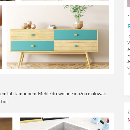
2
R
K
W
J
k
J
d
b
łkiem lub tamponem. Meble drewniane można malować
chni.
2
M