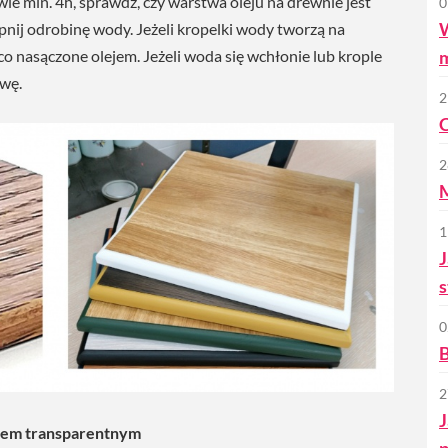
wie min. 4h, sprawdź, czy warstwa oleju na drewnie jest
0
W
nij odrobinę wody. Jeżeli kropelki wody tworzą na
m
co nasączone olejem. Jeżeli woda się wchłonie lub krople
twę.
2
C
2
M
1
J
s
0
B
2
J
ktem transparentnym
p