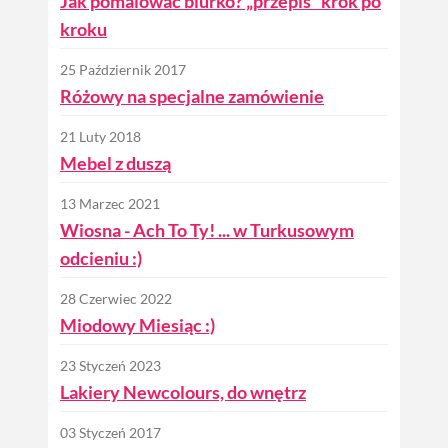
Jak pomalować biurko? „przepis” krok po
kroku
25 Październik 2017
Różowy na specjalne zamówienie
21 Luty 2018
Mebel z duszą
13 Marzec 2021
Wiosna - Ach To Ty! ... w Turkusowym
odcieniu :)
28 Czerwiec 2022
Miodowy Miesiąc :)
23 Styczeń 2023
Lakiery Newcolours, do wnętrz
03 Styczeń 2017