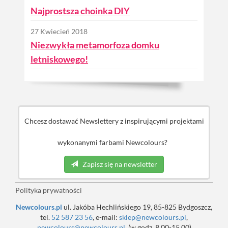
Najprostsza choinka DIY
27 Kwiecień 2018
Niezwykła metamorfoza domku
letniskowego!
Chcesz dostawać Newslettery z inspirującymi projektami
wykonanymi farbami Newcolours?
Zapisz się na newsletter
Polityka prywatności
Newcolours.pl
ul. Jakóba Hechlińskiego 19, 85-825 Bydgoszcz,
tel.
52 587 23 56
, e-mail:
sklep@newcolours.pl
,
newcolours@newcolours.pl
, (w godz. 8.00-15.00)