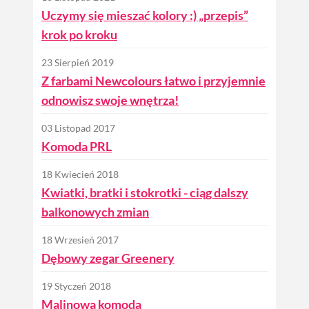
Uczymy się mieszać kolory :) „przepis”
krok po kroku
23 Sierpień 2019
Z farbami Newcolours łatwo i przyjemnie
odnowisz swoje wnętrza!
03 Listopad 2017
Komoda PRL
18 Kwiecień 2018
Kwiatki, bratki i stokrotki - ciąg dalszy
balkonowych zmian
18 Wrzesień 2017
Dębowy zegar Greenery
19 Styczeń 2018
Malinowa komoda