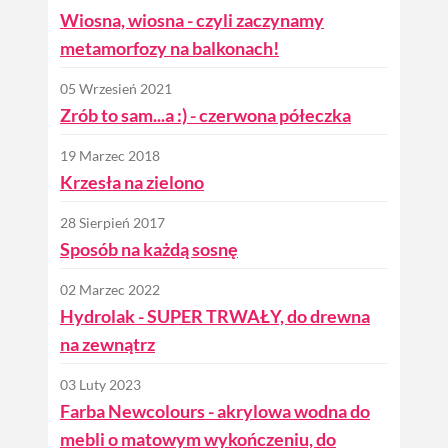
Wiosna, wiosna - czyli zaczynamy
metamorfozy na balkonach!
05 Wrzesień 2021
Zrób to sam...a :) - czerwona półeczka
19 Marzec 2018
Krzesła na zielono
28 Sierpień 2017
Sposób na każdą sosnę
02 Marzec 2022
Hydrolak - SUPER TRWAŁY, do drewna
na zewnątrz
03 Luty 2023
Farba Newcolours - akrylowa wodna do
mebli o matowym wykończeniu, do